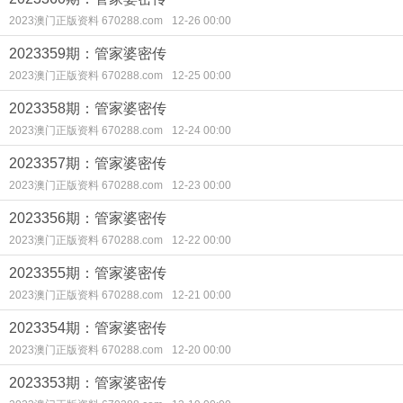
2023澳门正版资料 670288.com
12-26 00:00
2023359期：管家婆密传
2023澳门正版资料 670288.com
12-25 00:00
2023358期：管家婆密传
2023澳门正版资料 670288.com
12-24 00:00
2023357期：管家婆密传
2023澳门正版资料 670288.com
12-23 00:00
2023356期：管家婆密传
2023澳门正版资料 670288.com
12-22 00:00
2023355期：管家婆密传
2023澳门正版资料 670288.com
12-21 00:00
2023354期：管家婆密传
2023澳门正版资料 670288.com
12-20 00:00
2023353期：管家婆密传