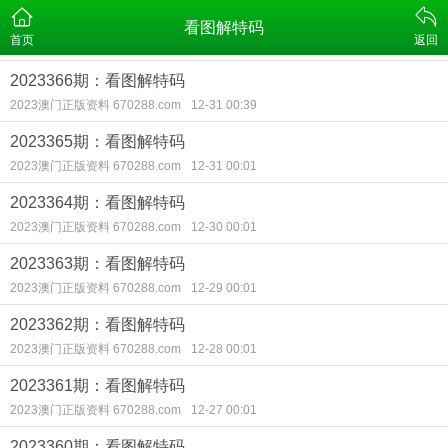
看图解特码
首页
返回
2023366期：看图解特码
2023澳门正版资料 670288.com
12-31 00:39
2023365期：看图解特码
2023澳门正版资料 670288.com
12-31 00:01
2023364期：看图解特码
2023澳门正版资料 670288.com
12-30 00:01
2023363期：看图解特码
2023澳门正版资料 670288.com
12-29 00:01
2023362期：看图解特码
2023澳门正版资料 670288.com
12-28 00:01
2023361期：看图解特码
2023澳门正版资料 670288.com
12-27 00:01
2023360期：看图解特码