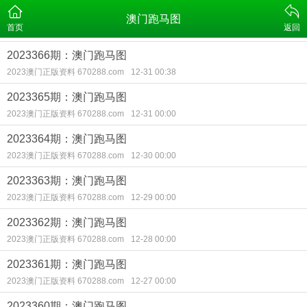
澳门跑马图
首页
返回
2023366期：澳门跑马图
2023澳门正版资料 670288.com
12-31 00:38
2023365期：澳门跑马图
2023澳门正版资料 670288.com
12-31 00:00
2023364期：澳门跑马图
2023澳门正版资料 670288.com
12-30 00:00
2023363期：澳门跑马图
2023澳门正版资料 670288.com
12-29 00:00
2023362期：澳门跑马图
2023澳门正版资料 670288.com
12-28 00:00
2023361期：澳门跑马图
2023澳门正版资料 670288.com
12-27 00:00
2023360期：澳门跑马图