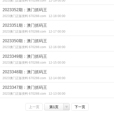
2023澳门正版资料 670288.com
12-19 00:00
2023352期：澳门抓码王
2023澳门正版资料 670288.com
12-18 00:00
2023351期：澳门抓码王
2023澳门正版资料 670288.com
12-17 00:00
2023350期：澳门抓码王
2023澳门正版资料 670288.com
12-16 00:00
2023349期：澳门抓码王
2023澳门正版资料 670288.com
12-15 00:00
2023348期：澳门抓码王
2023澳门正版资料 670288.com
12-14 00:00
2023347期：澳门抓码王
2023澳门正版资料 670288.com
12-13 00:00
上一页
第1页
下一页