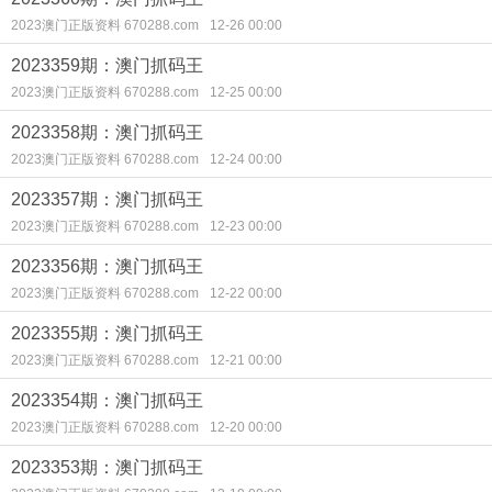
2023澳门正版资料 670288.com
12-26 00:00
2023359期：澳门抓码王
2023澳门正版资料 670288.com
12-25 00:00
2023358期：澳门抓码王
2023澳门正版资料 670288.com
12-24 00:00
2023357期：澳门抓码王
2023澳门正版资料 670288.com
12-23 00:00
2023356期：澳门抓码王
2023澳门正版资料 670288.com
12-22 00:00
2023355期：澳门抓码王
2023澳门正版资料 670288.com
12-21 00:00
2023354期：澳门抓码王
2023澳门正版资料 670288.com
12-20 00:00
2023353期：澳门抓码王