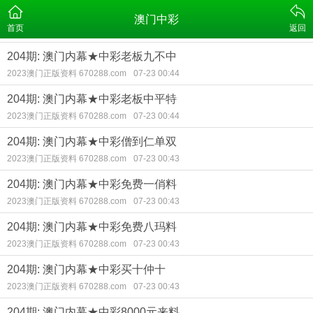
澳门中彩
首页
返回
204期: 澳门内幕★中彩老板九不中
2023澳门正版资料 670288.com
07-23 00:44
204期: 澳门内幕★中彩老板中平特
2023澳门正版资料 670288.com
07-23 00:44
204期: 澳门内幕★中彩僧到仁单双
2023澳门正版资料 670288.com
07-23 00:43
204期: 澳门内幕★中彩免费一俏料
2023澳门正版资料 670288.com
07-23 00:43
204期: 澳门内幕★中彩免费八玛料
2023澳门正版资料 670288.com
07-23 00:43
204期: 澳门内幕★中彩买十仲十
2023澳门正版资料 670288.com
07-23 00:43
204期: 澳门内幕★中彩8000元来料