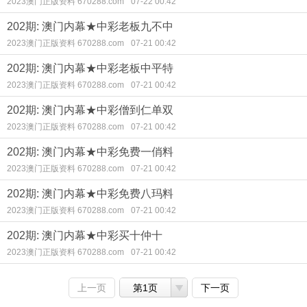
2023澳门正版资料 670288.com
07-22 00:42
202期: 澳门内幕★中彩老板九不中
2023澳门正版资料 670288.com
07-21 00:42
202期: 澳门内幕★中彩老板中平特
2023澳门正版资料 670288.com
07-21 00:42
202期: 澳门内幕★中彩僧到仁单双
2023澳门正版资料 670288.com
07-21 00:42
202期: 澳门内幕★中彩免费一俏料
2023澳门正版资料 670288.com
07-21 00:42
202期: 澳门内幕★中彩免费八玛料
2023澳门正版资料 670288.com
07-21 00:42
202期: 澳门内幕★中彩买十仲十
2023澳门正版资料 670288.com
07-21 00:42
上一页
第1页
下一页