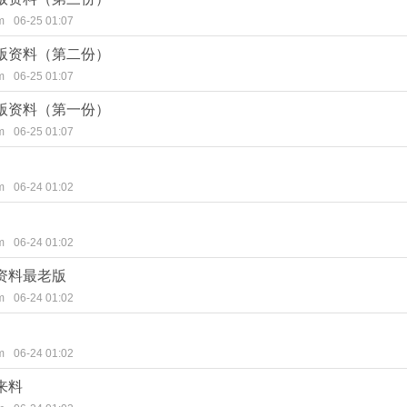
m
06-25 01:07
正版资料（第二份）
m
06-25 01:07
正版资料（第一份）
m
06-25 01:07
m
06-24 01:02
m
06-24 01:02
合资料最老版
m
06-24 01:02
m
06-24 01:02
来料