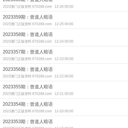
2023澳门正版资料 670288.com
12-26 00:00
2023359期：曾道人暗语
2023澳门正版资料 670288.com
12-25 00:00
2023358期：曾道人暗语
2023澳门正版资料 670288.com
12-24 00:00
2023357期：曾道人暗语
2023澳门正版资料 670288.com
12-23 00:00
2023356期：曾道人暗语
2023澳门正版资料 670288.com
12-22 00:00
2023355期：曾道人暗语
2023澳门正版资料 670288.com
12-21 00:00
2023354期：曾道人暗语
2023澳门正版资料 670288.com
12-20 00:00
2023353期：曾道人暗语