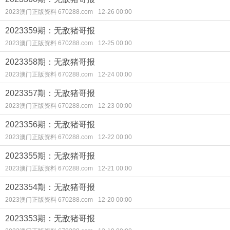
2023澳门正版资料 670288.com
12-26 00:00
2023359期：无敌猪哥报
2023澳门正版资料 670288.com
12-25 00:00
2023358期：无敌猪哥报
2023澳门正版资料 670288.com
12-24 00:00
2023357期：无敌猪哥报
2023澳门正版资料 670288.com
12-23 00:00
2023356期：无敌猪哥报
2023澳门正版资料 670288.com
12-22 00:00
2023355期：无敌猪哥报
2023澳门正版资料 670288.com
12-21 00:00
2023354期：无敌猪哥报
2023澳门正版资料 670288.com
12-20 00:00
2023353期：无敌猪哥报