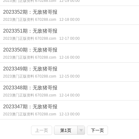
2023澳门正版资料 670288.com
12-19 00:00
2023352期：无敌猪哥报
2023澳门正版资料 670288.com
12-18 00:00
2023351期：无敌猪哥报
2023澳门正版资料 670288.com
12-17 00:00
2023350期：无敌猪哥报
2023澳门正版资料 670288.com
12-16 00:00
2023349期：无敌猪哥报
2023澳门正版资料 670288.com
12-15 00:00
2023348期：无敌猪哥报
2023澳门正版资料 670288.com
12-14 00:00
2023347期：无敌猪哥报
2023澳门正版资料 670288.com
12-13 00:00
上一页
第1页
下一页