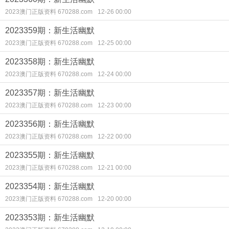
2023澳门正版资料 670288.com
12-26 00:00
2023359期：新生活幽默
2023澳门正版资料 670288.com
12-25 00:00
2023358期：新生活幽默
2023澳门正版资料 670288.com
12-24 00:00
2023357期：新生活幽默
2023澳门正版资料 670288.com
12-23 00:00
2023356期：新生活幽默
2023澳门正版资料 670288.com
12-22 00:00
2023355期：新生活幽默
2023澳门正版资料 670288.com
12-21 00:00
2023354期：新生活幽默
2023澳门正版资料 670288.com
12-20 00:00
2023353期：新生活幽默