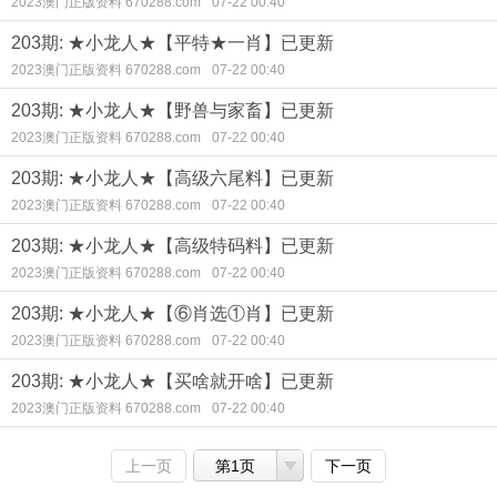
2023澳门正版资料 670288.com
07-22 00:40
203期: ★小龙人★【平特★一肖】已更新
2023澳门正版资料 670288.com
07-22 00:40
203期: ★小龙人★【野兽与家畜】已更新
2023澳门正版资料 670288.com
07-22 00:40
203期: ★小龙人★【高级六尾料】已更新
2023澳门正版资料 670288.com
07-22 00:40
203期: ★小龙人★【高级特码料】已更新
2023澳门正版资料 670288.com
07-22 00:40
203期: ★小龙人★【⑥肖选①肖】已更新
2023澳门正版资料 670288.com
07-22 00:40
203期: ★小龙人★【买啥就开啥】已更新
2023澳门正版资料 670288.com
07-22 00:40
上一页
第1页
下一页