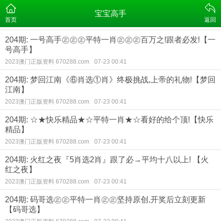
宝宝高手
首页
返回
204期: 一号高手㊣㊣㊣平特一肖㊣㊣㊣百万之!跟者必发!【一
号高手】
2023澳门正版资料 670288.com
07-23 00:41
204期: 梦回江南《⑥肖选①肖》终极挑战,上帝的礼物!【梦回
江南】
2023澳门正版资料 670288.com
07-23 00:41
204期: ☆★快乐精品★☆平特一肖★☆看好的给个顶!【快乐
精品】
2023澳门正版资料 670288.com
07-23 00:41
204期: 火红之夜『5肖选2肖』跟了必→平均十八以上! 【火
红之夜】
2023澳门正版资料 670288.com
07-23 00:41
204期: 码哥选㊣㊣平特一肖㊣㊣坚持原创,开奖后立刻更新
【码哥选】