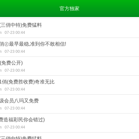
官方独家
香(三俏中特)免费猛料
m
07-23 00:44
二俏㊣最早最稳,准到你不敢相信!
m
07-23 00:44
玛(免费公开)
m
07-23 00:44
鲜1俏(免费胜收费)奇准无比
m
07-23 00:44
真高级会员八玛又免费
m
07-23 00:44
(免费造福彩民你会错过)
m
07-23 00:44
香(三俏中特)免费猛料