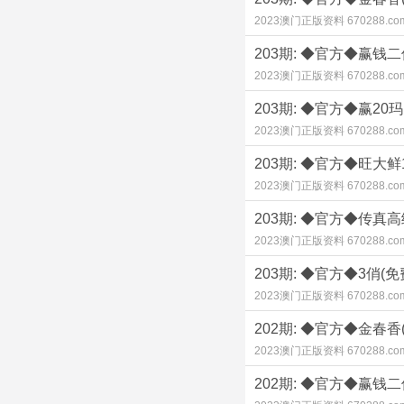
2023澳门正版资料 670288.co
203期: ◆官方◆赢钱
2023澳门正版资料 670288.co
203期: ◆官方◆赢20
2023澳门正版资料 670288.co
203期: ◆官方◆旺大
2023澳门正版资料 670288.co
203期: ◆官方◆传
2023澳门正版资料 670288.co
203期: ◆官方◆3俏
2023澳门正版资料 670288.co
202期: ◆官方◆金春
2023澳门正版资料 670288.co
202期: ◆官方◆赢钱