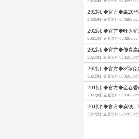
2023澳门正版资料 670288.co
202期: ◆官方◆赢20
2023澳门正版资料 670288.co
202期: ◆官方◆旺大
2023澳门正版资料 670288.co
202期: ◆官方◆传
2023澳门正版资料 670288.co
202期: ◆官方◆3俏
2023澳门正版资料 670288.co
201期: ◆官方◆金春
2023澳门正版资料 670288.co
201期: ◆官方◆赢钱
2023澳门正版资料 670288.co