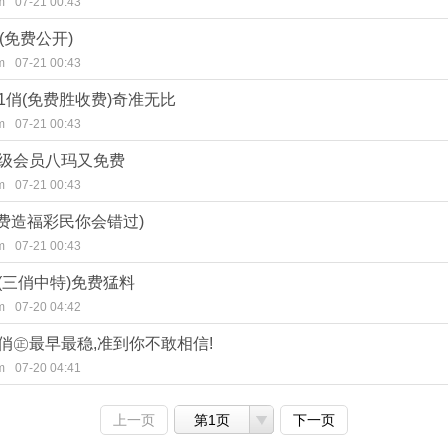
m
07-21 00:43
玛(免费公开)
m
07-21 00:43
鲜1俏(免费胜收费)奇准无比
m
07-21 00:43
真高级会员八玛又免费
m
07-21 00:43
(免费造福彩民你会错过)
m
07-21 00:43
香(三俏中特)免费猛料
m
07-20 04:42
二俏㊣最早最稳,准到你不敢相信!
m
07-20 04:41
上一页
第1页
下一页