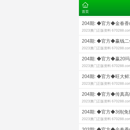
首页
204期: ◆官方◆金春
2023澳门正版资料 670288.co
204期: ◆官方◆赢钱
2023澳门正版资料 670288.co
204期: ◆官方◆赢20
2023澳门正版资料 670288.co
204期: ◆官方◆旺大
2023澳门正版资料 670288.co
204期: ◆官方◆传
2023澳门正版资料 670288.co
204期: ◆官方◆3俏
2023澳门正版资料 670288.co
203期: ◆官方◆金春