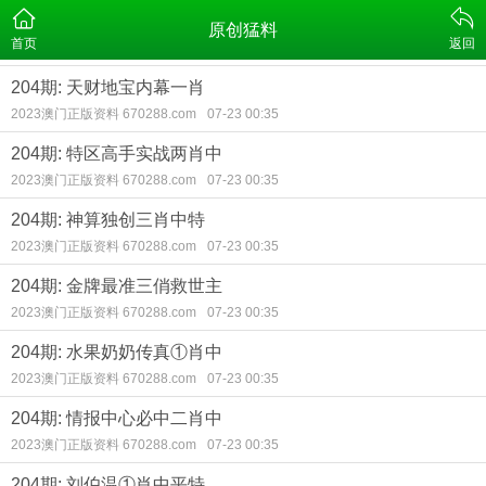
原创猛料
首页
返回
204期: 天财地宝内幕一肖
2023澳门正版资料 670288.com
07-23 00:35
204期: 特区高手实战两肖中
2023澳门正版资料 670288.com
07-23 00:35
204期: 神算独创三肖中特
2023澳门正版资料 670288.com
07-23 00:35
204期: 金牌最准三俏救世主
2023澳门正版资料 670288.com
07-23 00:35
204期: 水果奶奶传真①肖中
2023澳门正版资料 670288.com
07-23 00:35
204期: 情报中心必中二肖中
2023澳门正版资料 670288.com
07-23 00:35
204期: 刘伯温①肖中平特