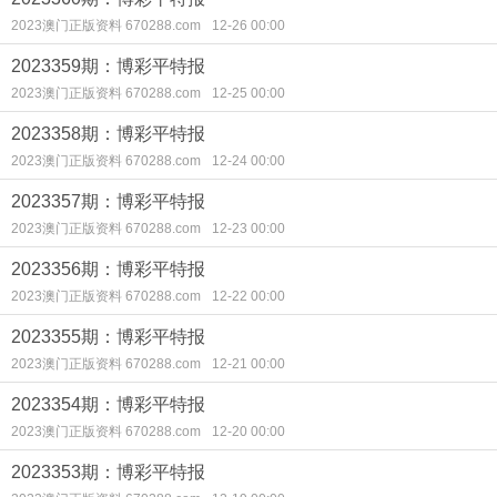
2023澳门正版资料 670288.com
12-26 00:00
2023359期：博彩平特报
2023澳门正版资料 670288.com
12-25 00:00
2023358期：博彩平特报
2023澳门正版资料 670288.com
12-24 00:00
2023357期：博彩平特报
2023澳门正版资料 670288.com
12-23 00:00
2023356期：博彩平特报
2023澳门正版资料 670288.com
12-22 00:00
2023355期：博彩平特报
2023澳门正版资料 670288.com
12-21 00:00
2023354期：博彩平特报
2023澳门正版资料 670288.com
12-20 00:00
2023353期：博彩平特报