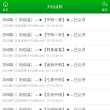
刘伯温料
首页
返回
204期: 〖刘伯温〗→★【平特一尾】★←已公开
2023澳门正版资料 670288.com
07-23 00:41
204期: 〖刘伯温〗→★【平特一肖】★←已公开
2023澳门正版资料 670288.com
07-23 00:41
204期: 〖刘伯温〗→★【野兽家畜】★←已公开
2023澳门正版资料 670288.com
07-23 00:41
204期: 〖刘伯温〗→★【波色中特】★←已公开
2023澳门正版资料 670288.com
07-23 00:41
204期: 〖刘伯温〗→★【七尾中特】★←已公开
2023澳门正版资料 670288.com
07-23 00:41
204期: 〖刘伯温〗→★【五肖中特】★←已公开
2023澳门正版资料 670288.com
07-23 00:41
204期: 〖刘伯温〗→★【六码中平】★←已公开