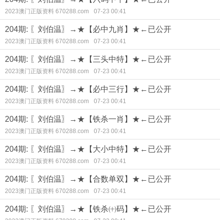
2023澳门正版资料 670288.com
07-23 00:41
204期: 〖刘伯温〗→★【必中九肖】★←已公开
2023澳门正版资料 670288.com
07-23 00:41
204期: 〖刘伯温〗→★【三头中特】★←已公开
2023澳门正版资料 670288.com
07-23 00:41
204期: 〖刘伯温〗→★【必中三行】★←已公开
2023澳门正版资料 670288.com
07-23 00:41
204期: 〖刘伯温〗→★【铁杀一肖】★←已公开
2023澳门正版资料 670288.com
07-23 00:41
204期: 〖刘伯温〗→★【大小中特】★←已公开
2023澳门正版资料 670288.com
07-23 00:41
204期: 〖刘伯温〗→★【合数单双】★←已公开
2023澳门正版资料 670288.com
07-23 00:41
204期: 〖刘伯温〗→★【铁杀㈩码】★←已公开