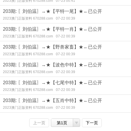
2023澳门正版资料 670288.com
07-23 00:41
203期: 〖刘伯温〗→★【平特一尾】★←已公开
2023澳门正版资料 670288.com
07-22 00:39
203期: 〖刘伯温〗→★【平特一肖】★←已公开
2023澳门正版资料 670288.com
07-22 00:39
203期: 〖刘伯温〗→★【野兽家畜】★←已公开
2023澳门正版资料 670288.com
07-22 00:39
203期: 〖刘伯温〗→★【波色中特】★←已公开
2023澳门正版资料 670288.com
07-22 00:39
203期: 〖刘伯温〗→★【七尾中特】★←已公开
2023澳门正版资料 670288.com
07-22 00:39
203期: 〖刘伯温〗→★【五肖中特】★←已公开
2023澳门正版资料 670288.com
07-22 00:39
上一页
第1页
下一页