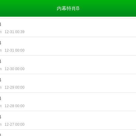
内幕特肖B
B
m
12-31 00:39
B
m
12-31 00:00
B
m
12-30 00:00
B
m
12-29 00:00
B
m
12-28 00:00
B
m
12-27 00:00
B