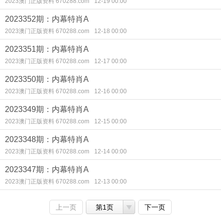
2023澳门正版资料 670288.com
12-19 00:00
2023352期：内幕特肖A
2023澳门正版资料 670288.com
12-18 00:00
2023351期：内幕特肖A
2023澳门正版资料 670288.com
12-17 00:00
2023350期：内幕特肖A
2023澳门正版资料 670288.com
12-16 00:00
2023349期：内幕特肖A
2023澳门正版资料 670288.com
12-15 00:00
2023348期：内幕特肖A
2023澳门正版资料 670288.com
12-14 00:00
2023347期：内幕特肖A
2023澳门正版资料 670288.com
12-13 00:00
上一页
第1页
下一页