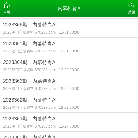
内幕特肖A
首页
返回
2023366期：内幕特肖A
2023澳门正版资料 670288.com
12-31 00:39
2023365期：内幕特肖A
2023澳门正版资料 670288.com
12-31 00:00
2023364期：内幕特肖A
2023澳门正版资料 670288.com
12-30 00:00
2023363期：内幕特肖A
2023澳门正版资料 670288.com
12-29 00:00
2023362期：内幕特肖A
2023澳门正版资料 670288.com
12-28 00:00
2023361期：内幕特肖A
2023澳门正版资料 670288.com
12-27 00:00
2023360期：内幕特肖A