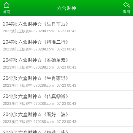
六合财神
首页
返回
204期: 六盒财神☆《生肖前后》
2023澳门正版资料 670288.com
07-23 00:43
204期: 六盒财神☆《特准二行》
2023澳门正版资料 670288.com
07-23 00:43
204期: 六盒财神☆《准确单双》
2023澳门正版资料 670288.com
07-23 00:43
204期: 六盒财神☆《生肖家野》
2023澳门正版资料 670288.com
07-23 00:43
204期: 六盒财神☆《传真⑧肖》
2023澳门正版资料 670288.com
07-23 00:43
204期: 六盒财神☆《看好二波》
2023澳门正版资料 670288.com
07-23 00:43
204期: 六盒财神☆《精选二头》