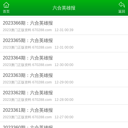
六合英雄报
首页
返回
2023366期：六合英雄报
2023澳门正版资料 670288.com
12-31 00:39
2023365期：六合英雄报
2023澳门正版资料 670288.com
12-31 00:00
2023364期：六合英雄报
2023澳门正版资料 670288.com
12-30 00:00
2023363期：六合英雄报
2023澳门正版资料 670288.com
12-29 00:00
2023362期：六合英雄报
2023澳门正版资料 670288.com
12-28 00:00
2023361期：六合英雄报
2023澳门正版资料 670288.com
12-27 00:00
2023360期：六合英雄报