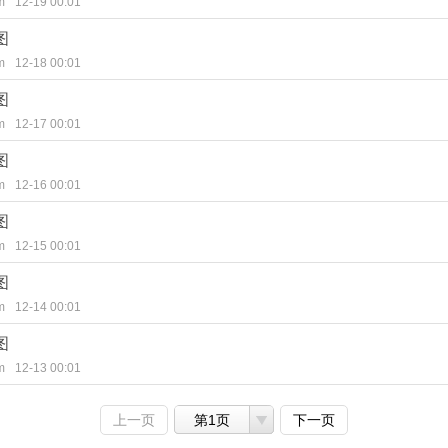
m
12-19 00:01
图
m
12-18 00:01
图
m
12-17 00:01
图
m
12-16 00:01
图
m
12-15 00:01
图
m
12-14 00:01
图
m
12-13 00:01
上一页
第1页
下一页