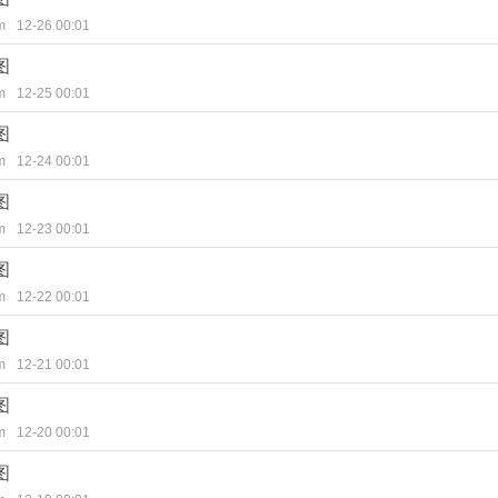
m
12-26 00:01
图
m
12-25 00:01
图
m
12-24 00:01
图
m
12-23 00:01
图
m
12-22 00:01
图
m
12-21 00:01
图
m
12-20 00:01
图