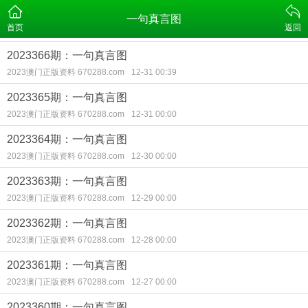
一句真言图
首页
返回
2023366期：一句真言图
2023澳门正版资料 670288.com
12-31 00:39
2023365期：一句真言图
2023澳门正版资料 670288.com
12-31 00:00
2023364期：一句真言图
2023澳门正版资料 670288.com
12-30 00:00
2023363期：一句真言图
2023澳门正版资料 670288.com
12-29 00:00
2023362期：一句真言图
2023澳门正版资料 670288.com
12-28 00:00
2023361期：一句真言图
2023澳门正版资料 670288.com
12-27 00:00
2023360期：一句真言图