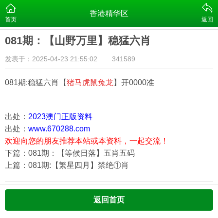
香港精华区
首页
返回
081期：【山野万里】稳猛六肖
发表于：2025-04-23 21:55:02
341589
081期:稳猛六肖【
猪马虎鼠兔龙
】开0000准
出处：
2023澳门正版资料
出处：
www.670288.com
欢迎向您的朋友推荐本站或本资料，一起交流！
下篇：081期：【等候日落】五肖五码
上篇：081期:【繁星四月】禁绝①肖
返回首页