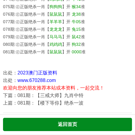
075期:㊣正版绝杀一肖【
狗狗狗
】开
猴34
准
076期:㊣正版绝杀一肖【
鼠鼠鼠
】开
龙38
准
077期:㊣正版绝杀一肖【
羊羊羊
】开
牛05
准
078期:㊣正版绝杀一肖【
龙龙龙
】开
兔15
准
079期:㊣正版绝杀一肖【
马马马
】开
鼠42
准
080期:㊣正版绝杀一肖【
鸡鸡鸡
】开
狗32
准
081期:㊣正版绝杀一肖【
鼠鼠鼠
】开
0000
准
出处：
2023澳门正版资料
出处：
www.670288.com
欢迎向您的朋友推荐本站或本资料，一起交流！
下篇：081期：【三戒大师】九肖中特
上篇：081期：【楼下等你】绝杀一波
返回首页