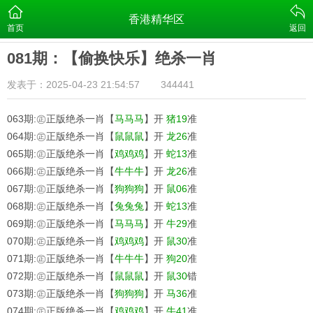
香港精华区
首页
返回
081期：【偷换快乐】绝杀一肖
发表于：2025-04-23 21:54:57
344441
063期:㊣正版绝杀一肖【
马马马
】开
猪19
准
064期:㊣正版绝杀一肖【
鼠鼠鼠
】开
龙26
准
065期:㊣正版绝杀一肖【
鸡鸡鸡
】开
蛇13
准
066期:㊣正版绝杀一肖【
牛牛牛
】开
龙26
准
067期:㊣正版绝杀一肖【
狗狗狗
】开
鼠06
准
068期:㊣正版绝杀一肖【
兔兔兔
】开
蛇13
准
069期:㊣正版绝杀一肖【
马马马
】开
牛29
准
070期:㊣正版绝杀一肖【
鸡鸡鸡
】开
鼠30
准
071期:㊣正版绝杀一肖【
牛牛牛
】开
狗20
准
072期:㊣正版绝杀一肖【
鼠鼠鼠
】开
鼠30
错
073期:㊣正版绝杀一肖【
狗狗狗
】开
马36
准
074期:㊣正版绝杀一肖【
鸡鸡鸡
】开
牛41
准