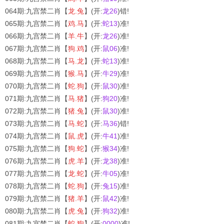
064期:九宫禁二肖【
龙.兔
】(开:
龙26
)错!
065期:九宫禁二肖【
鸡.马
】(开:
蛇13
)准!
066期:九宫禁二肖【
羊.牛
】(开:
龙26
)准!
067期:九宫禁二肖【
狗.鸡
】(开:
鼠06
)准!
068期:九宫禁二肖【
马.龙
】(开:
蛇13
)准!
069期:九宫禁二肖【
猴.马
】(开:
牛29
)准!
070期:九宫禁二肖【
蛇.狗
】(开:
鼠30
)准!
071期:九宫禁二肖【
马.猪
】(开:
狗20
)准!
072期:九宫禁二肖【
猪.兔
】(开:
鼠30
)准!
073期:九宫禁二肖【
马.蛇
】(开:
马36
)错!
074期:九宫禁二肖【
鼠.虎
】(开:
牛41
)准!
075期:九宫禁二肖【
狗.蛇
】(开:
猴34
)准!
076期:九宫禁二肖【
虎.羊
】(开:
龙38
)准!
077期:九宫禁二肖【
龙.蛇
】(开:
牛05
)准!
078期:九宫禁二肖【
蛇.狗
】(开:
兔15
)准!
079期:九宫禁二肖【
猪.羊
】(开:
鼠42
)准!
080期:九宫禁二肖【
虎.兔
】(开:
狗32
)准!
081期:九宫禁二肖【
蛇.狗
】(开:
0000
)准!