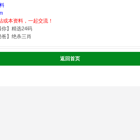
资料
m
站或本资料，一起交流！
遇你】精选24码
奶爸】绝杀三肖
返回首页