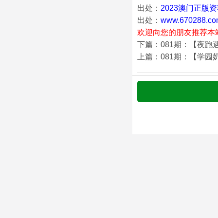
出处：
2023澳门正版
出处：
www.670288.co
欢迎向您的朋友推荐本
下篇：081期：【夜跑
上篇：081期：【学园