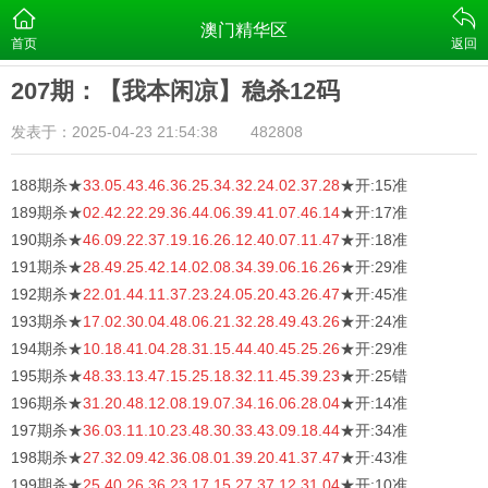
澳门精华区
首页
返回
207期：【我本闲凉】稳杀12码
发表于：2025-04-23 21:54:38
482808
188期杀★
33.05.43.46.36.25.34.32.24.02.37.28
★开:15准
189期杀★
02.42.22.29.36.44.06.39.41.07.46.14
★开:17准
190期杀★
46.09.22.37.19.16.26.12.40.07.11.47
★开:18准
191期杀★
28.49.25.42.14.02.08.34.39.06.16.26
★开:29准
192期杀★
22.01.44.11.37.23.24.05.20.43.26.47
★开:45准
193期杀★
17.02.30.04.48.06.21.32.28.49.43.26
★开:24准
194期杀★
10.18.41.04.28.31.15.44.40.45.25.26
★开:29准
195期杀★
48.33.13.47.15.25.18.32.11.45.39.23
★开:25错
196期杀★
31.20.48.12.08.19.07.34.16.06.28.04
★开:14准
197期杀★
36.03.11.10.23.48.30.33.43.09.18.44
★开:34准
198期杀★
27.32.09.42.36.08.01.39.20.41.37.47
★开:43准
199期杀★
25.40.26.36.23.17.15.27.37.12.31.04
★开:10准