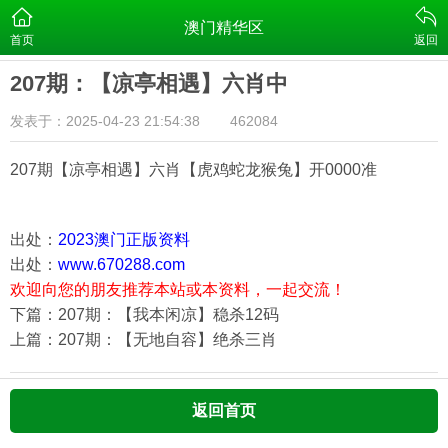
澳门精华区
首页
返回
207期：【凉亭相遇】六肖中
发表于：2025-04-23 21:54:38
462084
207期【凉亭相遇】六肖【虎鸡蛇龙猴兔
】开0000准
出处：
2023澳门正版资料
出处：
www.670288.com
欢迎向您的朋友推荐本站或本资料，一起交流！
下篇：207期：【我本闲凉】稳杀12码
上篇：207期：【无地自容】绝杀三肖
返回首页