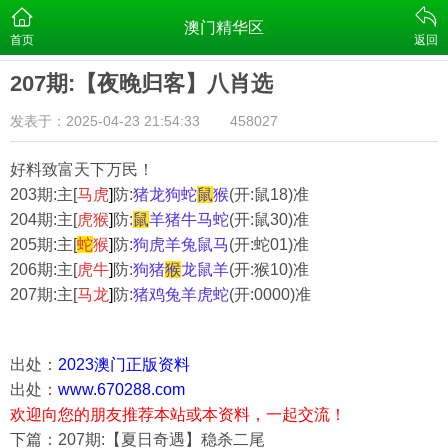
澳门精华区
首页
返回
207期:【夜晚归客】八肖选
发表于：2025-04-23 21:54:33
458027
好料致富天下万民！
203
期:主[
马虎
]
防:
猪龙狗蛇
鼠
猴
(开:鼠18)准
204
期:主[
虎猴
]
防:
鼠
羊猪牛马蛇
(开:鼠30)准
205
期:主[
蛇
猴
]
防:
狗虎羊兔鼠马
(开:蛇01)准
206
期:主[
虎牛
]
防:
狗猪
猴
龙鼠羊
(开:猴10)准
207
期:主[
马龙
]
防:
猪鸡兔羊虎蛇
(开:0000)准
出处：
2023澳门正版资料
出处：
www.670288.com
欢迎向您的朋友推荐本站或本资料，一起交流！
下篇：207期:【夏日奇遇】稳杀二尾