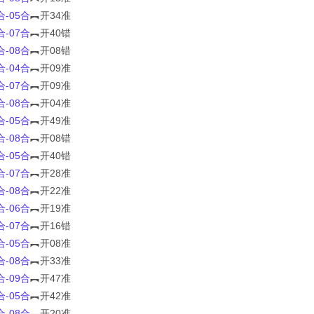
合-05合
︻开34准
合-07合
︻开40错
合-08合
︻开08错
合-04合
︻开09准
合-07合
︻开09准
合-08合
︻开04准
合-05合
︻开49准
合-08合
︻开08错
合-05合
︻开40错
合-07合
︻开28准
合-08合
︻开22准
合-06合
︻开19准
合-07合
︻开16错
合-05合
︻开08准
合-08合
︻开33准
合-09合
︻开47准
合-05合
︻开42准
合-08合
︻开20准