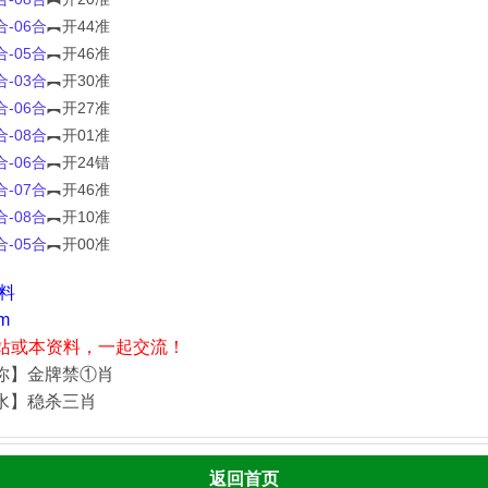
合-06合
︻开44准
合-05合
︻开46准
合-03合
︻开30准
合-06合
︻开27准
合-08合
︻开01准
合-06合
︻开24错
合-07合
︻开46准
合-08合
︻开10准
合-05合
︻开00准
资料
m
站或本资料，一起交流！
的你】金牌禁①肖
四水】稳杀三肖
返回首页