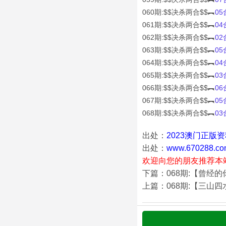
060期:$$决杀两合$$︻
05
061期:$$决杀两合$$︻
04
062期:$$决杀两合$$︻
02
063期:$$决杀两合$$︻
05
064期:$$决杀两合$$︻
04
065期:$$决杀两合$$︻
03
066期:$$决杀两合$$︻
06
067期:$$决杀两合$$︻
05
068期:$$决杀两合$$︻
03
出处：
2023澳门正版
出处：
www.670288.co
欢迎向您的朋友推荐本
下篇：068期:【曾经
上篇：068期:【三山