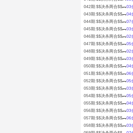
042期:$$决杀两合$$︻
03
043期:$$决杀两合$$︻
04
044期:$$决杀两合$$︻
07
045期:$$决杀两合$$︻
03
046期:$$决杀两合$$︻
02
047期:$$决杀两合$$︻
05
048期:$$决杀两合$$︻
02
049期:$$决杀两合$$︻
03
050期:$$决杀两合$$︻
04
051期:$$决杀两合$$︻
06
052期:$$决杀两合$$︻
05
053期:$$决杀两合$$︻
03
054期:$$决杀两合$$︻
05
055期:$$决杀两合$$︻
04
056期:$$决杀两合$$︻
03
057期:$$决杀两合$$︻
06
058期:$$决杀两合$$︻
03
059期:$$决杀两合$$︻
07