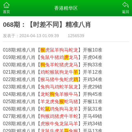
香港精华区
首页
返回
068期：【时差不同】精准八肖
发表于：2024-04-13 01:09:39
1256539
018期:精准八肖【
猴
虎鼠羊狗马蛇龙
】开猴10准
019期:精准八肖【
兔鼠牛猪鸡
虎
龙马
】开虎04准
020期:精准八肖【
狗
兔羊蛇猪虎龙马
】开狗33准
021期:精准八肖【
鸡蛇猴鼠狗龙牛
羊
】开羊12准
022期:精准八肖【
猴马猪牛兔蛇虎
鸡
】开鸡34准
023期:精准八肖【
兔狗马鸡蛇羊鼠龙
】开虎29错
024期:精准八肖【
龙蛇
狗
兔羊猴牛马
】开狗45准
025期:精准八肖【
羊龙虎兔
猴
蛇马猪
】开猴11准
026期:精准八肖【
蛇
鼠
鸡兔狗马龙羊
】开鼠31准
027期:精准八肖【
狗猴鸡猪虎牛羊蛇
】开马49错
028期:精准八肖【
虎猴牛兔龙鼠马羊
】开鸡34错
029期:精准八肖【
龙鼠牛虎羊
马
兔猴
】开马13准