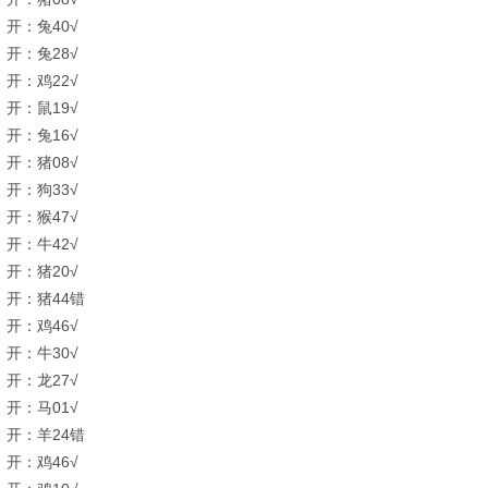
】开：兔40√
】开：兔28√
】开：鸡22√
】开：鼠19√
】开：兔16√
】开：猪08√
】开：狗33√
】开：猴47√
】开：牛42√
】开：猪20√
】开：猪44错
】开：鸡46√
】开：牛30√
】开：龙27√
】开：马01√
】开：羊24错
】开：鸡46√