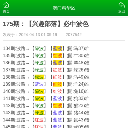
澳门精华区
首页
返回
175期：【兴趣部落】必中波色
发表于：2024-04-13 01:09:19
2077542
134期:波路→【
绿
波
】【
蓝
波
】(開:马37)准!
135期:波路→【
绿
波
】【
红
波
】(開:牛30)准!
136期:波路→【
绿
波
】【
蓝
波
】(開:羊48)准!
137期:波路→【
绿
波
】【
红
波
】(開:蛇26)错!
138期:波路→【
绿
波
】【
红
波
】(開:马49)准!
139期:波路→【
蓝
波
】【
红
波
】(開:羊24)准!
140期:波路→【
绿
波
】【
红
波
】(開:兔16)准!
141期:波路→【
绿
波
】【
蓝
波
】(開:狗33)准!
142期:波路→【
绿
波
】【
红
波
】(開:猴23)准!
143期:波路→【
绿
波
】【
蓝
波
】(開:猪44)准!
144期:波路→【
红
波
】【
蓝
波
】(開:鼠43)错!
145期:波路→【
红
波
】【
蓝
波
】(開:虎05)错!