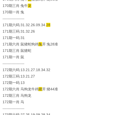
170
期三肖:兔牛
龙
170
期一肖:兔
-----------------
171期六码:31.32.26.09.34.
28
171期三码:
31.32.26
171期一码:31
171期六肖:鼠猪蛇狗鸡
兔
开:兔28准
171期三肖:鼠猪蛇
171期一肖:鼠
-----------------
172期六码:13.21.27.18.34.32
172期三码:
13.21.27
172期一码:13
172期六肖:马狗龙牛鸡
猪
开:猪44准
172期三肖:马狗龙
172期一肖:马
-----------------
173期六码:27.25.19.09.28.34